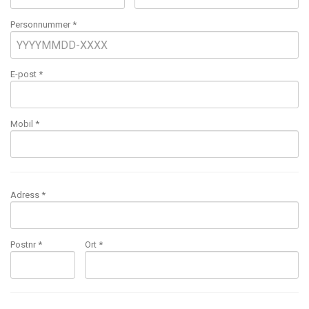
Personnummer *
E-post
*
Mobil
*
Adress *
Postnr *
Ort *