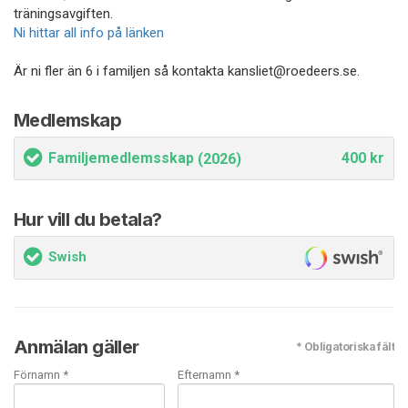
träningsavgiften.
Ni hittar all info på länken
Är ni fler än 6 i familjen så kontakta kansliet@roedeers.se.
Medlemskap
Familjemedlemsskap
400 kr
(2026)
Hur vill du betala?
Swish
Anmälan gäller
* Obligatoriska fält
Förnamn *
Efternamn *