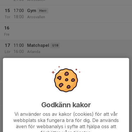
15
17:00
Gym
Herr
18:00
Tor
Arosvallen
16
Fre
17
11:00
Matchspel
U18
16:00
Lör
Arlanda
12:00
Match mot Arlanda Jets
U18
13:30
U18 Utveckling
Arlanda
13:30
Match mot Uppsala 86'ers AFF
U18
15:00
U18 Utveckling
Arlanda
Godkänn kakor
15:00
Match mot Beckomberga Maniacs MIK
Vi använder oss av kakor (cookies) för att vår
16:30
U18
webbplats ska fungera bra för dig. De används
U18 Utveckling
även för webbanalys i syfte att hjälpa oss att
Arlanda