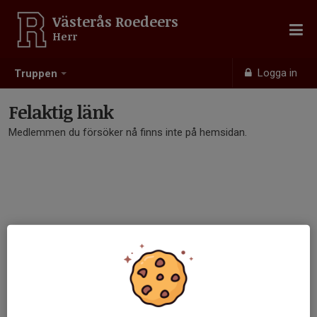
Västerås Roedeers
Herr
Logga in
Truppen
Felaktig länk
Medlemmen du försöker nå finns inte på hemsidan.