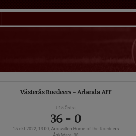
Västerås Roedeers - Arlanda AFF
U15 Östra
36 - 0
15 okt 2022, 13:00, Arosvallen Home of the Roedeers
Åskådare: 98