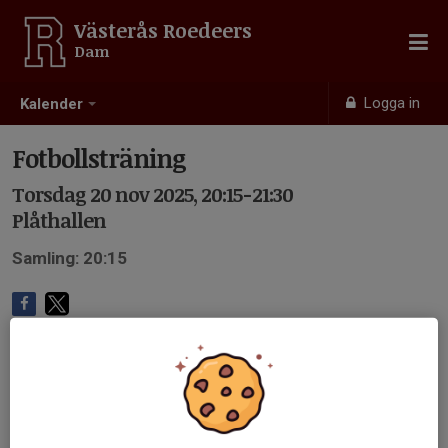
Västerås Roedeers
Dam
Logga in
Kalender
Fotbollsträning
Torsdag 20 nov 2025, 20:15-21:30
Plåthallen
Samling: 20:15