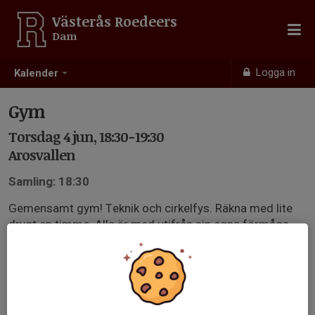
Västerås Roedeers
Dam
Logga in
Kalender
Gym
Torsdag 4 jun, 18:30-19:30
Arosvallen
Samling: 18:30
Gemensamt gym! Teknik och cirkelfys. Räkna med lite
drygt en timme. Alla är med utifrån sin egna förmåga.