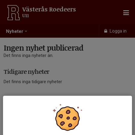
Västerås Roedeers
U11
Logga in
Nyheter
Ingen nyhet publicerad
Det finns inga nyheter än.
Tidigare nyheter
Det finns inga tidigare nyheter