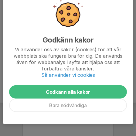
076-645 98 05
danielfischer82@hotmail.com
Linda Claesson
Lagledare
070-259 76 39
Godkänn kakor
lindamedkatterna@gmail.com
Vi använder oss av kakor (cookies) för att vår
Jonathan Sjögren
webbplats ska fungera bra för dig. De används
Coach
även för webbanalys i syfte att hjälpa oss att
E-post visas bara för inloggade
förbättra våra tjänster.
Så använder vi cookies
Godkänn alla kakor
Bara nödvändiga