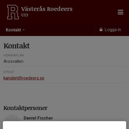
Västerås Roedeers
U13
Logga in
Kontakt
Kontakt
HEMMAPLAN
Arosvallen
E-POST
kansliet@roedeers.se
Kontaktpersoner
Daniel Fischer
Headcoach