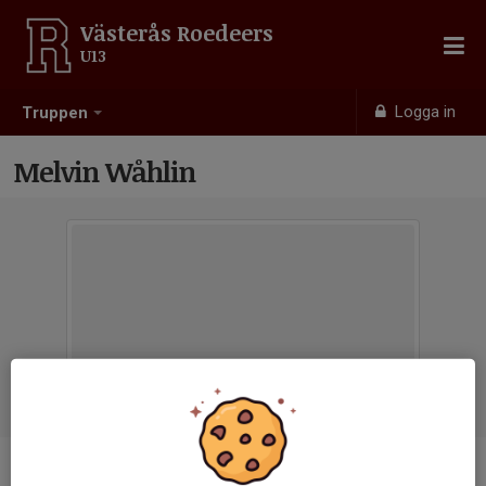
Västerås Roedeers
U13
Logga in
Truppen
Melvin Wåhlin
Position
-