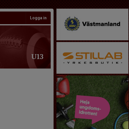
Logga in
U13