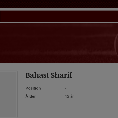
Bahast Sharif
Position
-
Ålder
12 år