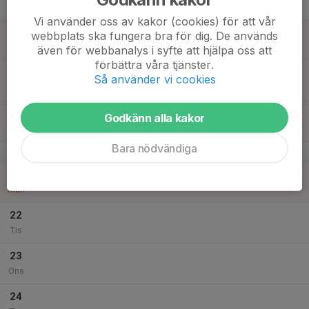
Tor
Vi använder oss av kakor (cookies) för att vår
18
webbplats ska fungera bra för dig. De används
Fre
även för webbanalys i syfte att hjälpa oss att
förbättra våra tjänster.
19
Så använder vi cookies
Lör
20
Godkänn alla kakor
Sön
Bara nödvändiga
v.17
21
Mån
22
Tis
23
Ons
24