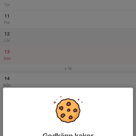
Tor
11
Fre
12
Lör
13
Sön
v.16
14
Mån
15
Tis
16
Ons
17
Godkänn kakor