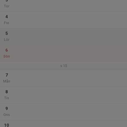
3
Tor
4
Fre
5
Lör
6
Sön
v.15
7
Mån
8
Tis
9
Ons
10