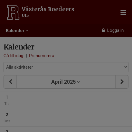
Västerås Roedeers
U15
Logga in
Kalender
Kalender
Gå till idag
|
Prenumerera
April 2025
1
Tis
2
Ons