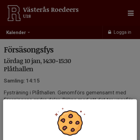
Västerås Roedeers
U18
Logga in
Kalender
Försäsongsfys
Lördag 10 jan, 14:30-15:30
Plåthallen
Samling: 14:15
Fysträning i Plåthallen. Genomförs gemensamt med
föreningens andra delar. Räkna med att det tar ungefär
en timme. Inga skydd. Vi har hallen från 14:15-16:00.