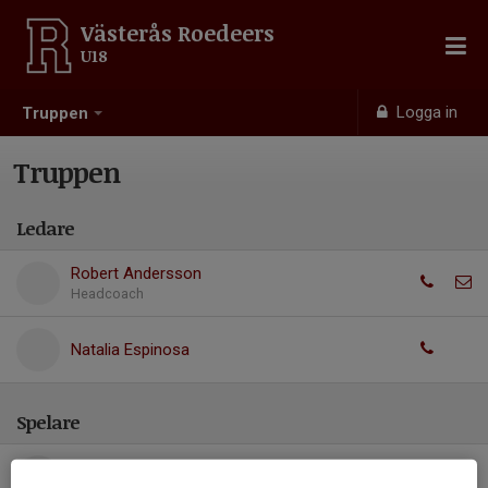
Västerås Roedeers
U18
Logga in
Truppen
Truppen
Ledare
Robert Andersson
Headcoach
Natalia Espinosa
Spelare
Colton Wirtjes