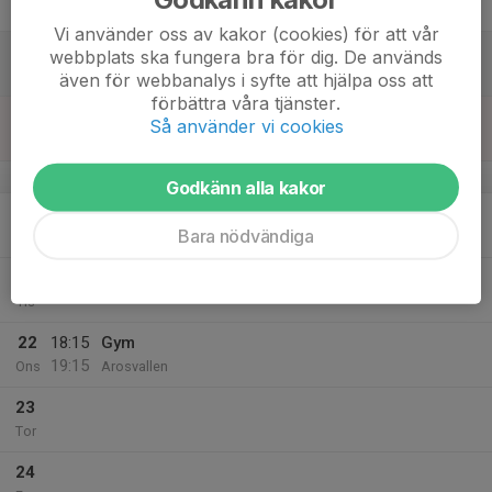
Fre
Vi använder oss av kakor (cookies) för att vår
18
14:15
Fotbollsträning
webbplats ska fungera bra för dig. De används
16:00
Lör
Plåthallen
även för webbanalys i syfte att hjälpa oss att
förbättra våra tjänster.
19
Så använder vi cookies
Sön
v.17
Godkänn alla kakor
20
Bara nödvändiga
Mån
21
Tis
22
18:15
Gym
19:15
Ons
Arosvallen
23
Tor
24