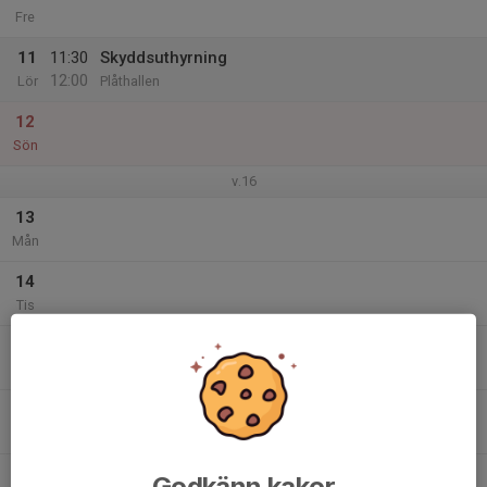
Fre
11
11:30
Skyddsuthyrning
12:00
Lör
Plåthallen
12
Sön
v.16
13
Mån
14
Tis
15
18:15
Gym
19:15
Ons
Arosvallen
16
Tor
17
Godkänn kakor