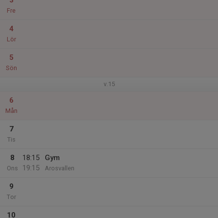
3
Fre
4
Lör
5
Sön
v.15
6
Mån
7
Tis
8
18:15
Gym
19:15
Ons
Arosvallen
9
Tor
10