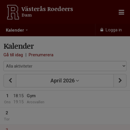
Västerås Roedeers
Dam
Logga in
Kalender
Kalender
Gå till idag
|
Prenumerera
April 2026
1
18:15
Gym
19:15
Ons
Arosvallen
2
Tor