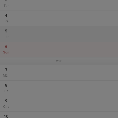
3
Tor
4
Fre
5
Lör
6
Sön
v.28
7
Mån
8
Tis
9
Ons
10