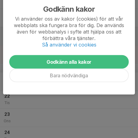
Tor
Godkänn kakor
18
Vi använder oss av kakor (cookies) för att vår
Fre
webbplats ska fungera bra för dig. De används
även för webbanalys i syfte att hjälpa oss att
19
förbättra våra tjänster.
Lör
Så använder vi cookies
20
Sön
Godkänn alla kakor
v.30
Bara nödvändiga
21
Mån
22
Tis
23
Ons
24