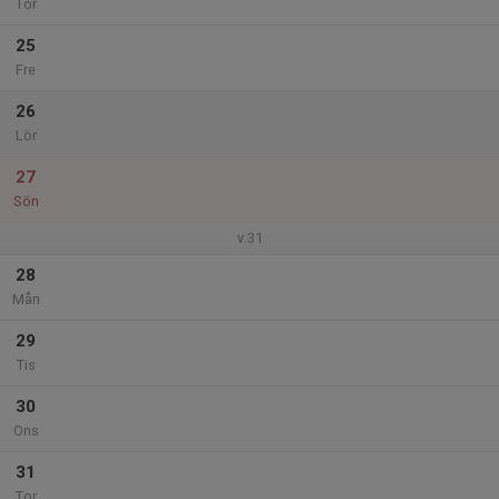
Tor
25
Fre
26
Lör
27
Sön
v.31
28
Mån
29
Tis
30
Ons
31
Tor