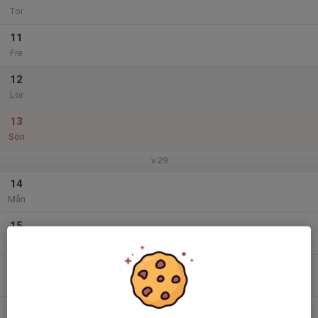
Tor
11
Fre
12
Lör
13
Sön
v.29
14
Mån
15
Tis
16
Ons
17