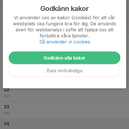
Lör
Godkänn kakor
18
Vi använder oss av kakor (cookies) för att vår
Sön
webbplats ska fungera bra för dig. De används
även för webbanalys i syfte att hjälpa oss att
v.21
förbättra våra tjänster.
19
18:00
Fotbollsträning
Så använder vi cookies
19:30
Mån
Arosvallen
20
Godkänn alla kakor
Tis
Bara nödvändiga
21
18:00
Fotbollsträning
19:30
Ons
Arosvallen
22
Tor
23
Fre
24