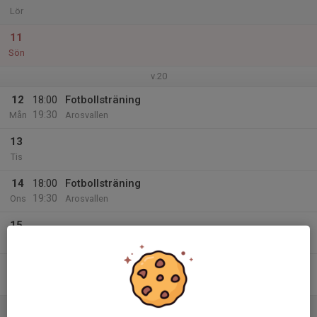
Lör
11
Sön
v.20
12
18:00
Fotbollsträning
19:30
Mån
Arosvallen
13
Tis
14
18:00
Fotbollsträning
19:30
Ons
Arosvallen
15
Tor
16
Fre
17